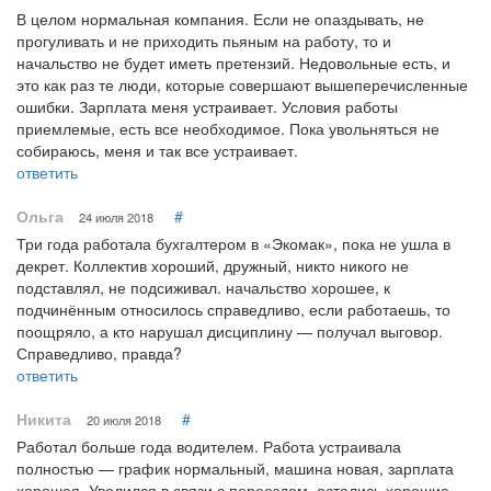
В целом нормальная компания. Если не опаздывать, не
прогуливать и не приходить пьяным на работу, то и
начальство не будет иметь претензий. Недовольные есть, и
это как раз те люди, которые совершают вышеперечисленные
ошибки. Зарплата меня устраивает. Условия работы
приемлемые, есть все необходимое. Пока увольняться не
собираюсь, меня и так все устраивает.
ответить
Ольга
#
24 июля 2018
Три года работала бухгалтером в «Экомак», пока не ушла в
декрет. Коллектив хороший, дружный, никто никого не
подставлял, не подсиживал. начальство хорошее, к
подчинённым относилось справедливо, если работаешь, то
поощряло, а кто нарушал дисциплину — получал выговор.
Справедливо, правда?
ответить
Никита
#
20 июля 2018
Работал больше года водителем. Работа устраивала
полностью — график нормальный, машина новая, зарплата
хорошая. Уволился в связи с переездом, остались хорошие