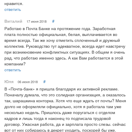
нравится.
ответить
Виталий
#
17 июня 2018
Работаю в Почта Банке на протяжение года. Заработная
плата полностью официальная, белая, выплачивается во
время всегда. Так же хочу отметить сплоченный и дружный
коллектив. Руководство тут адекватное, всегда идет навстречу
при возникновение конфликтных ситуациях. В общем я очень
рад, что работаю именно здесь. А как Вам работается в этой
компании?
ответить
Юля
#
06 июня 2018
В «Почта-банк» я пришла благодаря их активной рекламе.
Поначалу думала, что это солидная организация, а оказалось
так, шарашкина конторка. Хотя что еще ждать от почты? Меня
долго не оформляли официально, хотя я работала там уже
несколько недель. Пришлось даже поругаться с отделом
кадров и лишь тогда я наконец-то подписала трудовой
договор. Ужасная работа, да и зарплата просто слезы. сейчас
вот от них собираюсь в декрет уходить, поскорей бы уже.